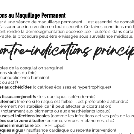
ions au Maquillage Permanent
r à une séance de maquillage permanent, il est essentiel de connaît
 d'assurer une intervention en toute sécurité. Certaines conditions méd
ent rendre la dermopigmentation déconseillée. Toutefois, dans certai
orable, la procédure peut être envisagée sous surveillance médicale.
ontre-indications princi
bles de la coagulation sanguine)
ions virales du foie)
mmunodéficience humaine)
 ou actif)
es aux chéloïdes
(cicatrices épaisses et hypertrophiques)
 tissus conjonctifs
(tels que lupus, sclérodermie)
aitement
(même si le risque est faible, il est préférable d'attendre)
ièrement non stabilisé, car il peut affecter la cicatrisation)
(notamment aux pigments ou aux anesthésiants locaux)
uses et infections locales
(comme les infections actives près de la zo
s sur la zone à traiter
(eczéma, verrues, mélanomes, etc.)
tème immunitaire
(ex. : VIH, lupus)
aques aigus
(insuffisance cardiaque ou récente intervention)