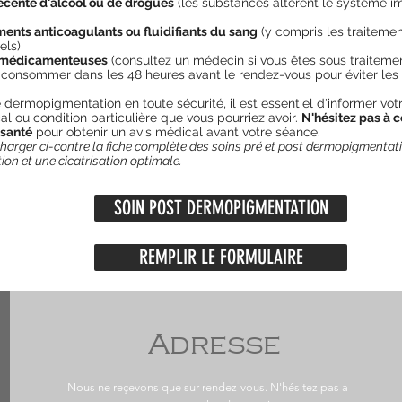
cente d'alcool ou de drogues
(les substances altèrent le système im
ents anticoagulants ou fluidifiants du sang
(y compris les traitemen
els)
s médicamenteuses
(consultez un médecin si vous êtes sous traiteme
 consommer dans les 48 heures avant le rendez-vous pour éviter le
 dermopigmentation en toute sécurité, il est essentiel d'informer votr
l ou condition particulière que vous pourriez avoir.
N'hésitez pas à c
 santé
pour obtenir un avis médical avant votre séance.
harger ci-contre la fiche complète des soins pré et post dermopigmentat
ion et une cicatrisation optimale.
SOIN POST DERMOPIGMENTATION
REMPLIR LE FORMULAIRE
Adresse
Nous ne reçevons que sur rendez-vous. N'hésitez pas a