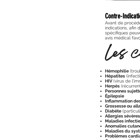
Contre-Indicat
Avant de procéde
indications, afin
spécifiques peuv
avis médical fav
Les c
Hémophilie
(trou
Hépatites
(infect
HIV
(virus de l’i
Herpès
(récurrent
Personnes sujett
Épilepsie
Inflammation des
Grossesse ou all
Diabète
(particul
Allergies sévères
Maladies infectie
Anomalies cutanée
Maladies du sys
Problèmes cardi