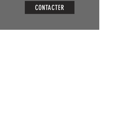
CONTACTER
Adresse
Nous ne reçevons que sur rendez-vous.
N'hésitez pas a nous contacter pour plus de
renseignements