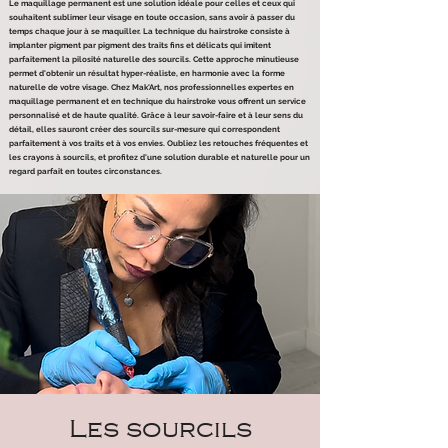
Le maquillage permanent est une solution idéale pour celles et ceux qui
souhaitent sublimer leur visage en toute occasion, sans avoir à passer du
temps chaque jour à se maquiller. La technique du hairstroke consiste à
implanter pigment par pigment des traits fins et délicats qui imitent
parfaitement la pilosité naturelle des sourcils. Cette approche minutieuse
permet d'obtenir un résultat hyper-réaliste, en harmonie avec la forme
naturelle de votre visage. Chez Mak'Art, nos professionnelles expertes en
maquillage permanent et en technique du hairstroke vous offrent un service
personnalisé et de haute qualité. Grâce à leur savoir-faire et à leur sens du
détail, elles sauront créer des sourcils sur-mesure qui correspondent
parfaitement à vos traits et à vos envies. Oubliez les retouches fréquentes et
les crayons à sourcils, et profitez d'une solution durable et naturelle pour un
regard parfait en toutes circonstances.
Les sourcils